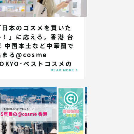
「日本のコスメを買いた
い！」に応える。香港 台
湾 中国本土など中華圏で
高まる@cosme
TOKYO･ベストコスメの
存在感
READ MORE