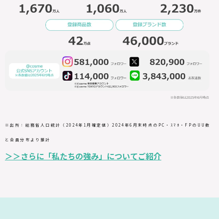
※出所：総務省人口統計（2024年1月確定値）2024年6月末時点のPC・ｽﾏﾎ・FPのUU数
と会員分布より推計
＞＞さらに「私たちの強み」についてご紹介