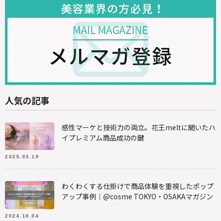
人気の記事
感性マーケと技術力の両立。花王meltに聞いたハ
イプレミアム商品成功の鍵
2025.03.19
わくわくする仕掛けで商品体験を重視したポップ
アップ事例｜@cosme TOKYO・OSAKAマガジン
2024.10.04