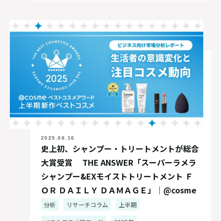
2025.06.16
史上初、シャンプー・トリートメントが総合
大賞受賞 THE ANSWER「スーパーラメラ
シャンプー&EXモイストトリートメント Ｆ
ＯＲ ＤＡＩＬＹ ＤＡＭＡＧＥ」｜@cosme
上半期新作ベストコスメレポート2025
分析
リサーチコラム
上半期