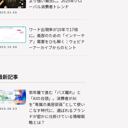
より強い潮流に。2025年グロ
ーバル消費者トレンド
025.01.06
ワード出現率が10年で17倍
に。美容のための「インナーケ
ア」需要をひも解く｜ウェビナ
ーアーカイブからのヒント
025.10.08
最新記事
若年層で進む「バズ離れ」と
「AIの台頭」。消費者がAI
を“専属の美容部員”として使い
026.08.03
こなす時代に、選ばれるブラン
ドが密かに仕掛けている情報戦
略とは？