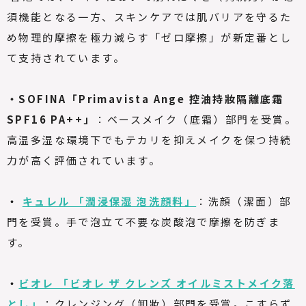
須機能となる一方、スキンケアでは肌バリアを守るた
め物理的摩擦を極力減らす「ゼロ摩擦」が新定番とし
て支持されています。
・SOFINA「Primavista Ange 控油持妝隔離底霜
SPF16 PA++」
：ベースメイク（底霜）部門を受賞。
高温多湿な環境下でもテカリを抑えメイクを保つ持続
力が高く評価されています。
・
キュレル 「潤浸保湿 泡洗顔料」
：洗顔（潔面）部
門を受賞。手で泡立て不要な炭酸泡で摩擦を防ぎま
す。
・
ビオレ 「ビオレ ザ クレンズ オイルミストメイク落
とし」
：クレンジング（卸妝）部門を受賞。こすらず