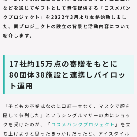
などを通じてギフトとして無償提供する「コスメバン
クプロジェクト」を
2022
年
3
月より本格始動しまし
た。同プロジェクトの設立の背景と活動内容について
紹介します。
17
社約
15
万点の寄贈をもとに
80
団体
38
施設と連携しパイロッ
ト運用
「子どもの卒業式なのに口紅一本なく、マスクで顔を
隠して参列した」というシングルマザーの声にショッ
クを受けたのが、「
コスメバンクプロジェクト
」を立
ち上げようと思ったきっかけだったと、アイスタイル