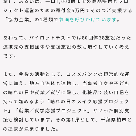
業」、あるいは、一口
1,000
個までの商品提供とプロ
ジェクト運営のための寄付金
5
万円でそのつど支援する
「協力企業」の
2
種類で
参画を呼びかけています
。
あわせて、パイロットテストでは
80
団体
38
施設だった
連携先の支援団体や支援施設の数も増やしていく考え
です。
また、今後の活動として、コスメバンクの恒常的な運
営に加え、地方自治体と連携し、当事者自身や子ども
の晴れの日や就業／就学に際し、化粧品で装い自信を
持って臨めるよう「晴れの日のメイク応援プロジェク
ト」「就業／就学応援プロジェクト」といった個別支
援も検討しています。その第
1
弾として、千葉県柏市と
の提携が決まりました。