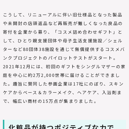
こうして、リニューアルに伴い旧仕様品となった製品
や未開封の店頭返品など再販売が難しくなった良品の
寄付を企業から募り、「コスメ詰め合わせギフト」と
して、ひとり親支援団体や母子生活支援施設／シェル
ターなど
80
団体
38
施設を通じて無償提供するコスメバ
ンクプロジェクトのパイロットテストがスタート。
2021
年
12
月には、初回のギフトをシングルマザーの家
庭を中心に約
2
万
2,000
世帯に届けることができまし
た。趣旨に賛同した参画企業は
17
社にのぼり、スキン
ケアからベース＆カラーメイク、ヘアケア、入浴剤ま
で、幅広い商材の
15
万点が集まりました。
化粧品が持つポジティブな力で